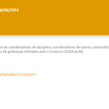
26/06/2026
.
a de coordenadores de disciplina, coordenadores de tutoria, conteudist
sos de graduação ofertados pelo Consórcio CEDERJ/UAB.
e/
NaAdkBoZE5j53pzM7