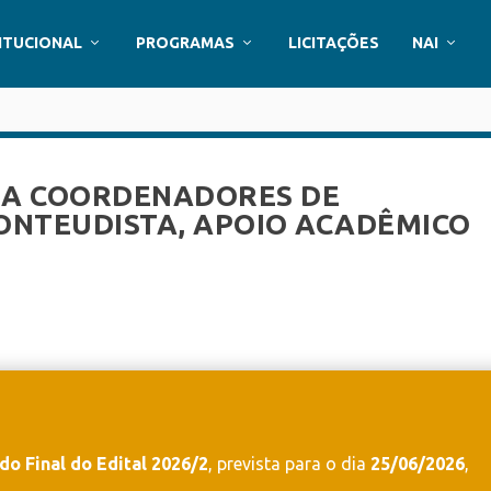
ITUCIONAL
PROGRAMAS
LICITAÇÕES
NAI
RA COORDENADORES DE
 CONTEUDISTA, APOIO ACADÊMICO
do Final do Edital 2026/2
, prevista para o dia
25/06/2026
,