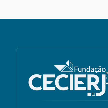
R
T
w