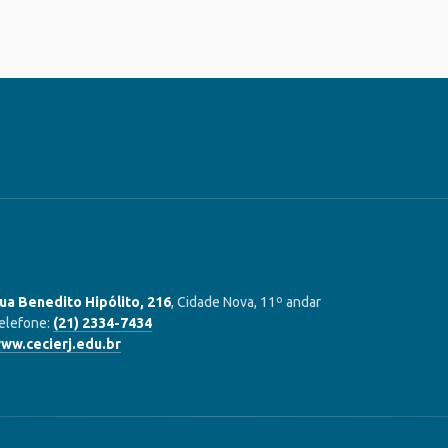
ua Benedito Hipólito, 216
, Cidade Nova, 11º andar
elefone:
(21) 2334-7434
ww.cecierj.edu.br