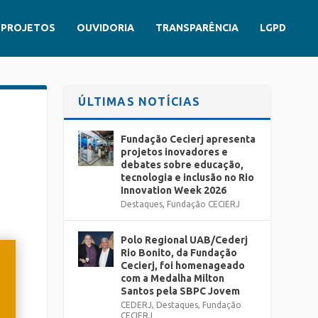
PROJETOS
OUVIDORIA
TRANSPARÊNCIA
LGPD
ÚLTIMAS NOTÍCIAS
Fundação Cecierj apresenta
projetos inovadores e
debates sobre educação,
tecnologia e inclusão no Rio
Innovation Week 2026
Destaques
,
Fundação CECIERJ
Polo Regional UAB/Cederj
Rio Bonito, da Fundação
Cecierj, foi homenageado
com a Medalha Milton
Santos pela SBPC Jovem
CEDERJ
,
Destaques
,
Fundação
CECIERJ