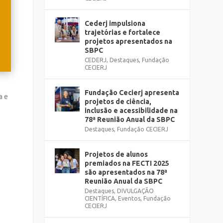
Cederj impulsiona
trajetórias e fortalece
projetos apresentados na
SBPC
CEDERJ
,
Destaques
,
Fundação
CECIERJ
Fundação Cecierj apresenta
a e
projetos de ciência,
inclusão e acessibilidade na
78ª Reunião Anual da SBPC
Destaques
,
Fundação CECIERJ
Projetos de alunos
premiados na FECTI 2025
são apresentados na 78ª
Reunião Anual da SBPC
Destaques
,
DIVULGAÇÃO
CIENTÍFICA
,
Eventos
,
Fundação
CECIERJ