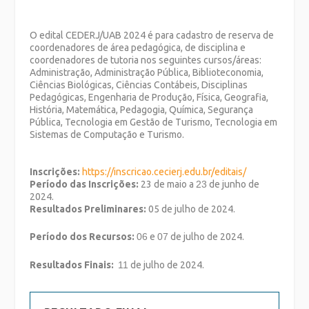
O edital CEDERJ/UAB 2024 é para cadastro de reserva de
coordenadores de área pedagógica, de disciplina e
coordenadores de tutoria nos seguintes cursos/áreas:
Administração, Administração Pública, Biblioteconomia,
Ciências Biológicas, Ciências Contábeis, Disciplinas
Pedagógicas, Engenharia de Produção, Física, Geografia,
História, Matemática, Pedagogia, Química, Segurança
Pública, Tecnologia em Gestão de Turismo, Tecnologia em
Sistemas de Computação e Turismo.
Inscrições:
https://inscricao.
cecierj.edu.br/editais/
Período das Inscrições:
23 de m
aio
a
23
de
junho
de
202
4
.
Resultados Preliminares:
05 de
julho
de 202
4
.
Período dos Recursos:
06
e
07
de
julho
de 202
4
.
Resultados Finais:
11
de julho
de 202
4.