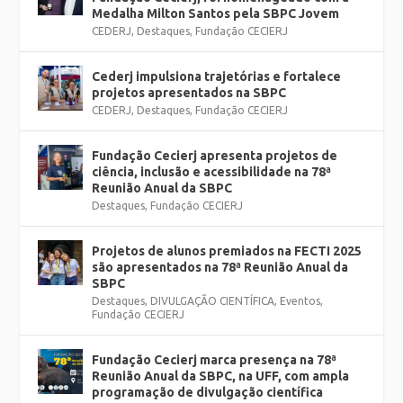
Medalha Milton Santos pela SBPC Jovem
CEDERJ
,
Destaques
,
Fundação CECIERJ
Cederj impulsiona trajetórias e fortalece
projetos apresentados na SBPC
CEDERJ
,
Destaques
,
Fundação CECIERJ
Fundação Cecierj apresenta projetos de
ciência, inclusão e acessibilidade na 78ª
Reunião Anual da SBPC
Destaques
,
Fundação CECIERJ
Projetos de alunos premiados na FECTI 2025
são apresentados na 78ª Reunião Anual da
SBPC
Destaques
,
DIVULGAÇÃO CIENTÍFICA
,
Eventos
,
Fundação CECIERJ
Fundação Cecierj marca presença na 78ª
Reunião Anual da SBPC, na UFF, com ampla
programação de divulgação científica