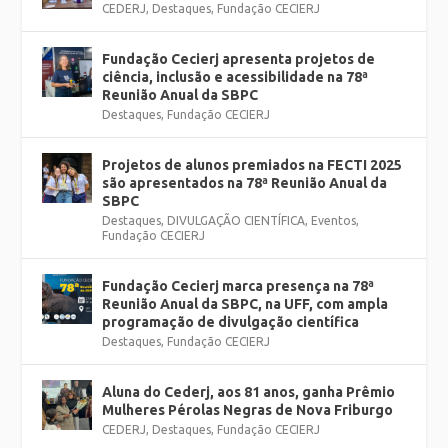
CEDERJ
,
Destaques
,
Fundação CECIERJ
Fundação Cecierj apresenta projetos de
ciência, inclusão e acessibilidade na 78ª
Reunião Anual da SBPC
Destaques
,
Fundação CECIERJ
Projetos de alunos premiados na FECTI 2025
são apresentados na 78ª Reunião Anual da
SBPC
Destaques
,
DIVULGAÇÃO CIENTÍFICA
,
Eventos
,
Fundação CECIERJ
Fundação Cecierj marca presença na 78ª
Reunião Anual da SBPC, na UFF, com ampla
programação de divulgação científica
Destaques
,
Fundação CECIERJ
Aluna do Cederj, aos 81 anos, ganha Prêmio
Mulheres Pérolas Negras de Nova Friburgo
CEDERJ
,
Destaques
,
Fundação CECIERJ