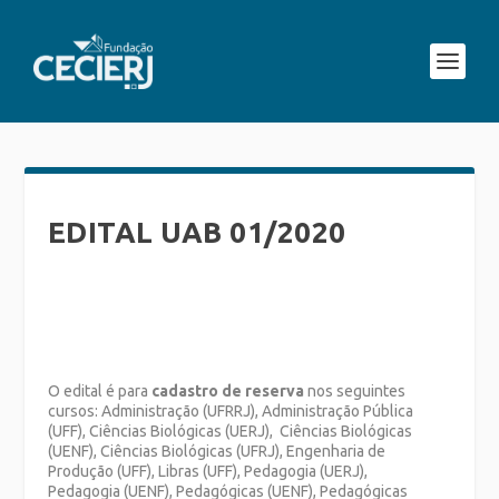
EDITAL UAB 01/2020
O edital é para
cadastro de reserva
nos seguintes
cursos: Administração (UFRRJ), Administração Pública
(UFF), Ciências Biológicas (UERJ), Ciências Biológicas
(UENF), Ciências Biológicas (UFRJ), Engenharia de
Produção (UFF), Libras (UFF), Pedagogia (UERJ),
Pedagogia (UENF), Pedagógicas (UENF), Pedagógicas