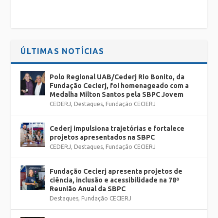
ÚLTIMAS NOTÍCIAS
Polo Regional UAB/Cederj Rio Bonito, da
Fundação Cecierj, foi homenageado com a
Medalha Milton Santos pela SBPC Jovem
CEDERJ
,
Destaques
,
Fundação CECIERJ
Cederj impulsiona trajetórias e fortalece
projetos apresentados na SBPC
CEDERJ
,
Destaques
,
Fundação CECIERJ
Fundação Cecierj apresenta projetos de
ciência, inclusão e acessibilidade na 78ª
Reunião Anual da SBPC
Destaques
,
Fundação CECIERJ