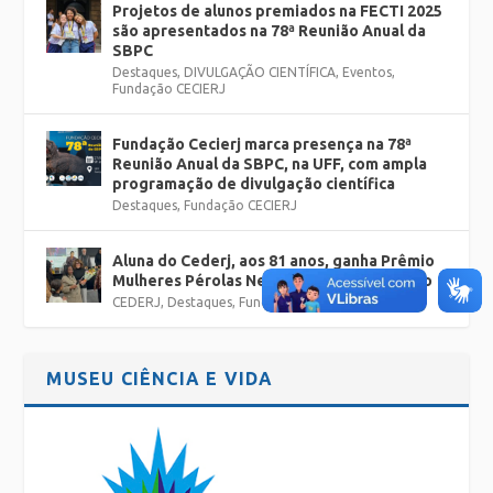
Projetos de alunos premiados na FECTI 2025
são apresentados na 78ª Reunião Anual da
SBPC
Destaques
,
DIVULGAÇÃO CIENTÍFICA
,
Eventos
,
Fundação CECIERJ
Fundação Cecierj marca presença na 78ª
Reunião Anual da SBPC, na UFF, com ampla
programação de divulgação científica
Destaques
,
Fundação CECIERJ
Aluna do Cederj, aos 81 anos, ganha Prêmio
Mulheres Pérolas Negras de Nova Friburgo
CEDERJ
,
Destaques
,
Fundação CECIERJ
MUSEU CIÊNCIA E VIDA