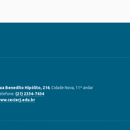
ua Benedito Hipólito, 216
, Cidade Nova, 11º andar
elefone:
(21) 2334-7434
ww.cecierj.edu.br