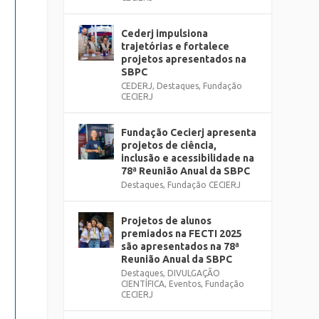
Cederj impulsiona
trajetórias e fortalece
projetos apresentados na
SBPC
CEDERJ
,
Destaques
,
Fundação
CECIERJ
Fundação Cecierj apresenta
projetos de ciência,
inclusão e acessibilidade na
78ª Reunião Anual da SBPC
Destaques
,
Fundação CECIERJ
Projetos de alunos
premiados na FECTI 2025
são apresentados na 78ª
Reunião Anual da SBPC
Destaques
,
DIVULGAÇÃO
CIENTÍFICA
,
Eventos
,
Fundação
CECIERJ