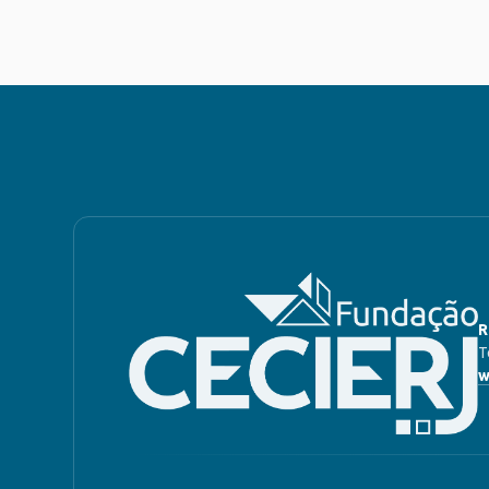
R
T
w