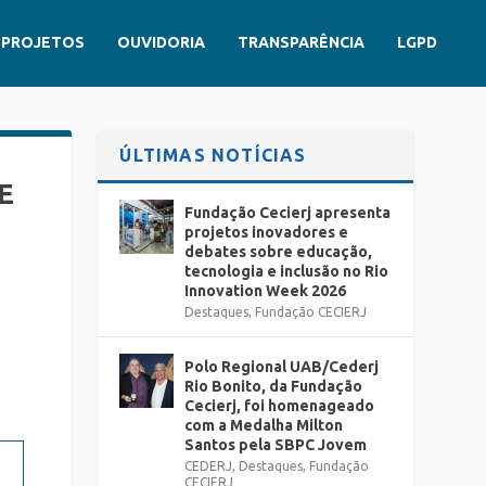
PROJETOS
OUVIDORIA
TRANSPARÊNCIA
LGPD
ÚLTIMAS NOTÍCIAS
E
Fundação Cecierj apresenta
projetos inovadores e
debates sobre educação,
tecnologia e inclusão no Rio
Innovation Week 2026
Destaques
,
Fundação CECIERJ
Polo Regional UAB/Cederj
Rio Bonito, da Fundação
Cecierj, foi homenageado
com a Medalha Milton
Santos pela SBPC Jovem
CEDERJ
,
Destaques
,
Fundação
CECIERJ