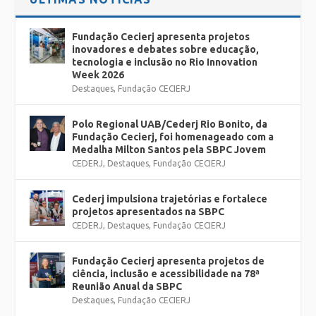
Fundação Cecierj apresenta projetos
inovadores e debates sobre educação,
tecnologia e inclusão no Rio Innovation
Week 2026
Destaques
,
Fundação CECIERJ
Polo Regional UAB/Cederj Rio Bonito, da
Fundação Cecierj, foi homenageado com a
Medalha Milton Santos pela SBPC Jovem
CEDERJ
,
Destaques
,
Fundação CECIERJ
Cederj impulsiona trajetórias e fortalece
projetos apresentados na SBPC
CEDERJ
,
Destaques
,
Fundação CECIERJ
Fundação Cecierj apresenta projetos de
ciência, inclusão e acessibilidade na 78ª
Reunião Anual da SBPC
Destaques
,
Fundação CECIERJ