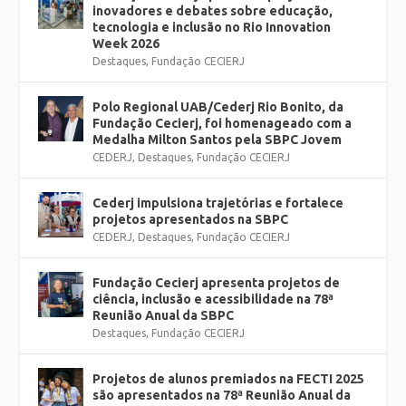
inovadores e debates sobre educação,
tecnologia e inclusão no Rio Innovation
Week 2026
Destaques
,
Fundação CECIERJ
Polo Regional UAB/Cederj Rio Bonito, da
Fundação Cecierj, foi homenageado com a
Medalha Milton Santos pela SBPC Jovem
CEDERJ
,
Destaques
,
Fundação CECIERJ
Cederj impulsiona trajetórias e fortalece
projetos apresentados na SBPC
CEDERJ
,
Destaques
,
Fundação CECIERJ
Fundação Cecierj apresenta projetos de
ciência, inclusão e acessibilidade na 78ª
Reunião Anual da SBPC
Destaques
,
Fundação CECIERJ
Projetos de alunos premiados na FECTI 2025
são apresentados na 78ª Reunião Anual da