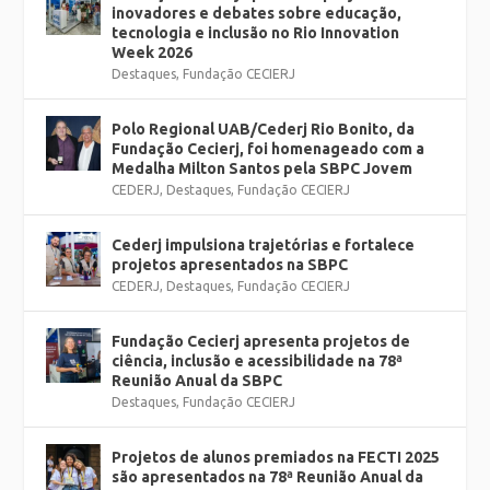
inovadores e debates sobre educação,
tecnologia e inclusão no Rio Innovation
Week 2026
Destaques
,
Fundação CECIERJ
Polo Regional UAB/Cederj Rio Bonito, da
Fundação Cecierj, foi homenageado com a
Medalha Milton Santos pela SBPC Jovem
CEDERJ
,
Destaques
,
Fundação CECIERJ
Cederj impulsiona trajetórias e fortalece
projetos apresentados na SBPC
CEDERJ
,
Destaques
,
Fundação CECIERJ
Fundação Cecierj apresenta projetos de
ciência, inclusão e acessibilidade na 78ª
Reunião Anual da SBPC
Destaques
,
Fundação CECIERJ
Projetos de alunos premiados na FECTI 2025
são apresentados na 78ª Reunião Anual da