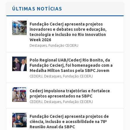
ÚLTIMAS NOTÍCIAS
Fundação Cecierj apresenta projetos
inovadores e debates sobre educação,
tecnologia e inclusão no Rio Innovation
Week 2026
Destaques
,
Fundação CECIERJ
Polo Regional UAB/Cederj Rio Bonito, da
Fundação Cecierj, foi homenageado com a
Medalha Milton Santos pela SBPC Jovem
CEDERJ
,
Destaques
,
Fundação CECIERJ
Cederj impulsiona trajetórias e fortalece
projetos apresentados na SBPC
CEDERJ
,
Destaques
,
Fundação CECIERJ
Fundação Cecierj apresenta projetos de
ciência, inclusão e acessibilidade na 78ª
Reunião Anual da SBPC