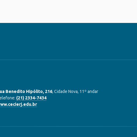
ua Benedito Hipólito, 216
, Cidade Nova, 11º andar
elefone:
(21) 2334-7434
ww.cecierj.edu.br