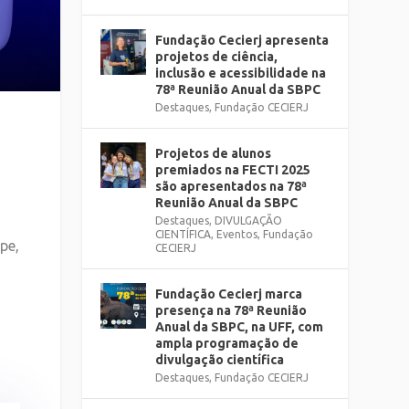
Fundação Cecierj apresenta
projetos de ciência,
inclusão e acessibilidade na
78ª Reunião Anual da SBPC
Destaques
,
Fundação CECIERJ
Projetos de alunos
premiados na FECTI 2025
são apresentados na 78ª
Reunião Anual da SBPC
Destaques
,
DIVULGAÇÃO
CIENTÍFICA
,
Eventos
,
Fundação
pe,
CECIERJ
Fundação Cecierj marca
presença na 78ª Reunião
Anual da SBPC, na UFF, com
ampla programação de
divulgação científica
Destaques
,
Fundação CECIERJ