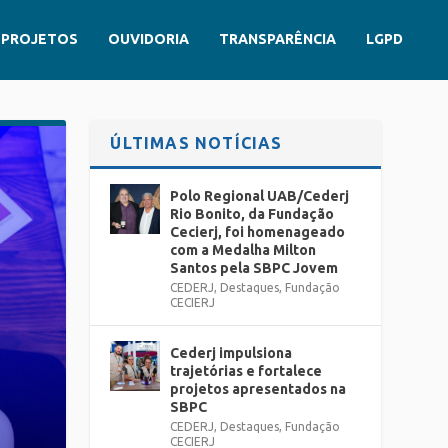
PROJETOS
OUVIDORIA
TRANSPARÊNCIA
LGPD
ÚLTIMAS NOTÍCIAS
Polo Regional UAB/Cederj
Rio Bonito, da Fundação
Cecierj, foi homenageado
com a Medalha Milton
Santos pela SBPC Jovem
CEDERJ
,
Destaques
,
Fundação
CECIERJ
Cederj impulsiona
trajetórias e fortalece
projetos apresentados na
SBPC
CEDERJ
,
Destaques
,
Fundação
CECIERJ