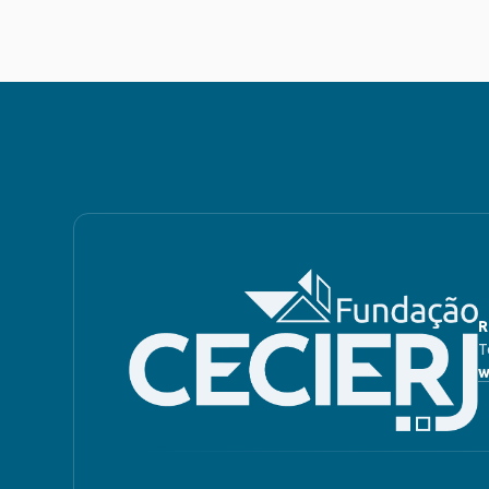
R
T
w