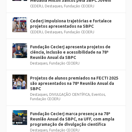
Medalha Milton Santos pela SBPC Jovem
CEDERJ
,
Destaques
,
Fundação CECIERJ
Cederj impulsiona trajetórias e fortalece
projetos apresentados na SBPC
CEDERJ
,
Destaques
,
Fundação CECIERJ
Fundação Cecierj apresenta projetos de
ciência, inclusão e acessibilidade na 78ª
Reunião Anual da SBPC
Destaques
,
Fundação CECIERJ
Projetos de alunos premiados na FECTI 2025
são apresentados na 78ª Reunião Anual da
SBPC
Destaques
,
DIVULGAÇÃO CIENTÍFICA
,
Eventos
,
Fundação CECIERJ
Fundação Cecierj marca presença na 78ª
Reunião Anual da SBPC, na UFF, com ampla
programação de divulgação científica
Destaques
,
Fundação CECIERJ