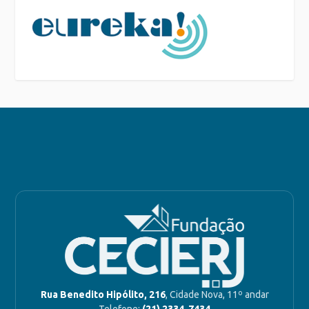
Rua Benedito Hipólito, 216
, Cidade Nova, 11º andar
Telefone:
(21) 2334-7434