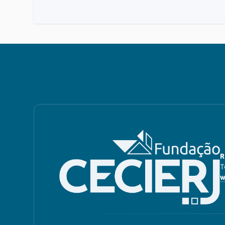
R
T
w