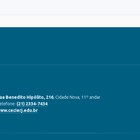
ua Benedito Hipólito, 216
, Cidade Nova, 11º andar
elefone:
(21) 2334-7434
ww.cecierj.edu.br