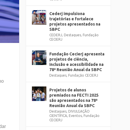
Cederj impulsiona
trajetórias e fortalece
projetos apresentados na
SBPC
CEDERJ
,
Destaques
,
Fundação
CECIERJ
Fundação Cecierj apresenta
projetos de ciência,
inclusão e acessibilidade na
78ª Reunião Anual da SBPC
Destaques
,
Fundação CECIERJ
ho
Projetos de alunos
premiados na FECTI 2025
são apresentados na 78ª
Reunião Anual da SBPC
Destaques
,
DIVULGAÇÃO
CIENTÍFICA
,
Eventos
,
Fundação
CECIERJ
dar