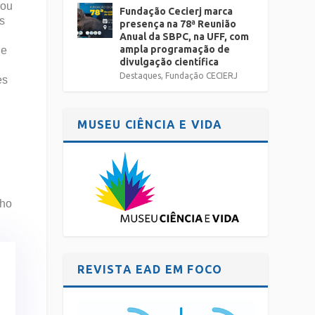
 ou
Fundação Cecierj marca
s
presença na 78ª Reunião
Anual da SBPC, na UFF, com
ampla programação de
ue
divulgação científica
Destaques
,
Fundação CECIERJ
es
MUSEU CIÊNCIA E VIDA
lho
REVISTA EAD EM FOCO