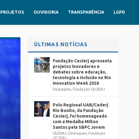
PROJETOS
OUVIDORIA
TRANSPARÊNCIA
LGPD
ÚLTIMAS NOTÍCIAS
Fundação Cecierj apresenta
projetos inovadores e
debates sobre educação,
tecnologia e inclusão no Rio
Innovation Week 2026
Destaques
,
Fundação CECIERJ
Polo Regional UAB/Cederj
Rio Bonito, da Fundação
Cecierj, foi homenageado
com a Medalha Milton
Santos pela SBPC Jovem
CEDERJ
,
Destaques
,
Fundação
CECIERJ