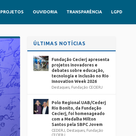
PROJETOS
OUVIDORIA
TRANSPARÊNCIA
LGPD
ÚLTIMAS NOTÍCIAS
Fundação Cecierj apresenta
projetos inovadores e
debates sobre educação,
tecnologia e inclusão no Rio
Innovation Week 2026
Destaques
,
Fundação CECIERJ
Polo Regional UAB/Cederj
Rio Bonito, da Fundação
Cecierj, foi homenageado
com a Medalha Milton
Santos pela SBPC Jovem
CEDERJ
,
Destaques
,
Fundação
CECIERJ