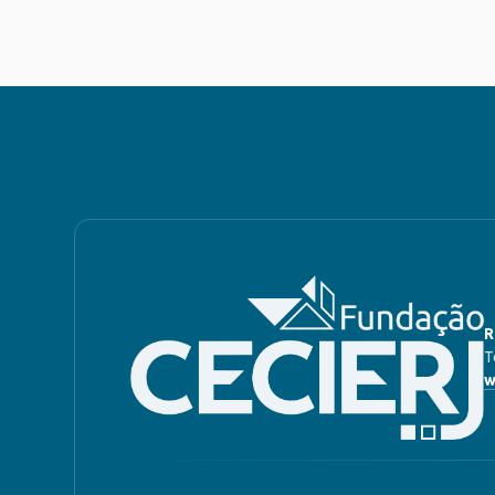
R
T
w