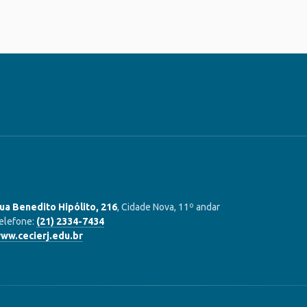
ua Benedito Hipólito, 216
, Cidade Nova, 11º andar
elefone:
(21) 2334-7434
ww.cecierj.edu.br