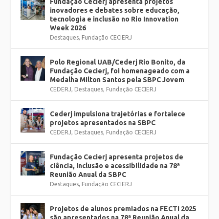
Fundação Cecierj apresenta projetos
inovadores e debates sobre educação,
tecnologia e inclusão no Rio Innovation
Week 2026
Destaques
,
Fundação CECIERJ
Polo Regional UAB/Cederj Rio Bonito, da
Fundação Cecierj, foi homenageado com a
Medalha Milton Santos pela SBPC Jovem
CEDERJ
,
Destaques
,
Fundação CECIERJ
Cederj impulsiona trajetórias e fortalece
projetos apresentados na SBPC
CEDERJ
,
Destaques
,
Fundação CECIERJ
Fundação Cecierj apresenta projetos de
ciência, inclusão e acessibilidade na 78ª
Reunião Anual da SBPC
Destaques
,
Fundação CECIERJ
Projetos de alunos premiados na FECTI 2025
são apresentados na 78ª Reunião Anual da