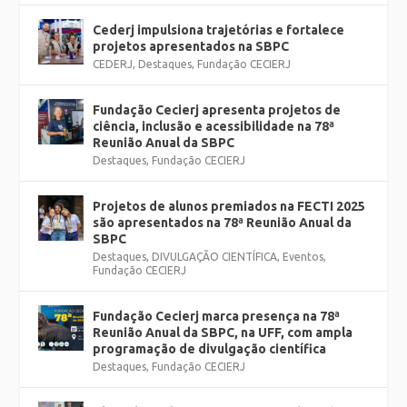
Cederj impulsiona trajetórias e fortalece
projetos apresentados na SBPC
CEDERJ
,
Destaques
,
Fundação CECIERJ
Fundação Cecierj apresenta projetos de
ciência, inclusão e acessibilidade na 78ª
Reunião Anual da SBPC
Destaques
,
Fundação CECIERJ
Projetos de alunos premiados na FECTI 2025
são apresentados na 78ª Reunião Anual da
SBPC
Destaques
,
DIVULGAÇÃO CIENTÍFICA
,
Eventos
,
Fundação CECIERJ
Fundação Cecierj marca presença na 78ª
Reunião Anual da SBPC, na UFF, com ampla
programação de divulgação científica
Destaques
,
Fundação CECIERJ